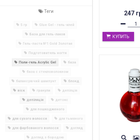
Теги
247 г
5 гр
Glue Gel - гель-клей
База для гель-лаков
КУПИТЬ
Гель-паста №1 Gold Золотая
Подготовитель ногтя
Поли-гель Acrylic Gel
база
база с стекловолокном
балансуючий шампунт
блонд
віск
гранули
депілція
депіляція
детокс
для пошкодженого
для сухого волосся
для тьмяного
для фарбованого волосся
догляд
догляд з бородою