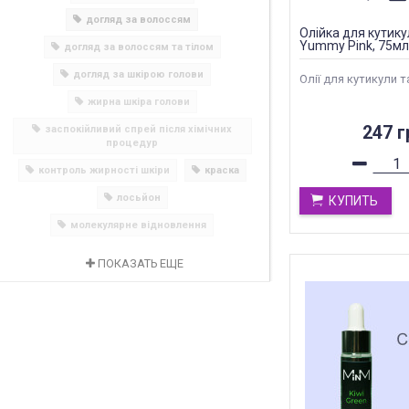
догляд за волоссям
Олійка для кутику
Yummy Pink, 75мл
догляд за волоссям та тілом
догляд за шкірою голови
Олії для кутикули та
жирна шкіра голови
247 г
заспокійливий спрей після хімічних
процедур
контроль жирності шкіри
краска
лосьйон
КУПИТЬ
молекулярне відновлення
ПОКАЗАТЬ ЕЩЕ