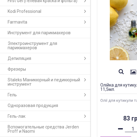
First Gel (Гелевая краска и фольга)
Kodi Professional
Farmavita
Инструмент для парикмахеров
Электроинструмент для
парикмахеров
Депиляция
Фрезеры
Staleks Маникюрный и педикюрный
инструмент
Олійка для кутику
11,5мл.
Гель
Олії для кутикули та
Одноразовая продукция
Гель-лак
83 гр
Вспомогательные средства Jerden
Proff и Naomi