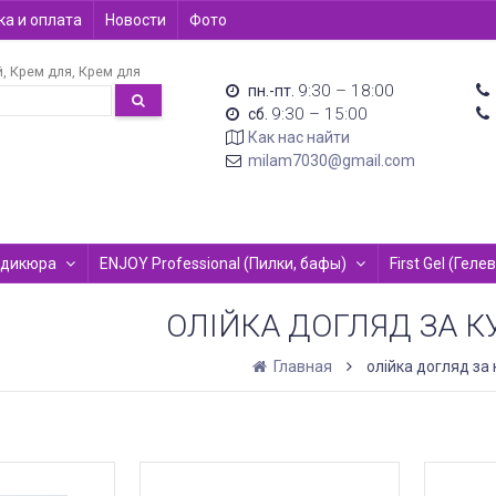
а и оплата
Новости
Фото
й
Крем для
Крем для
9:30 – 18:00
пн.-пт.
9:30 – 15:00
сб.
Как нас найти
milam7030@gmail.com
едикюра
ENJOY Professional (Пилки, бафы)
First Gel (Гел
ОЛІЙКА ДОГЛЯД ЗА 
Главная
олійка догляд за