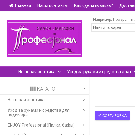
Главная
Наши контакты
Как сделать заказ?
Доставк
Например:
Прозрачны
Ногтевая эстетика
Уход за руками и средства для п
КАТАЛОГ
Ногтевая эстетика
Уход за руками и средства для
педикюра
СОРТИРОВКА
ENJOY Professional (Пилки, бафы)