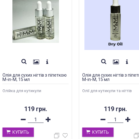
Олія для сухих нігтів з піпеткою
Олія для сухих нігтів з піпе
M-in-M, 15 мл
M-in-M, 15 мл
Олійка для кутикули
Олії для кутикули та нігтів
119 грн.
119 грн.
КУПИТЬ
КУПИТЬ