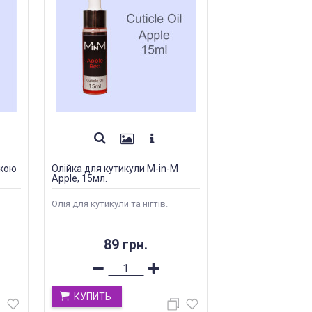
ткою
Олійка для кутикули M-in-M
Apple, 15мл.
Олія для кутикули та нігтів.
89 грн.
КУПИТЬ