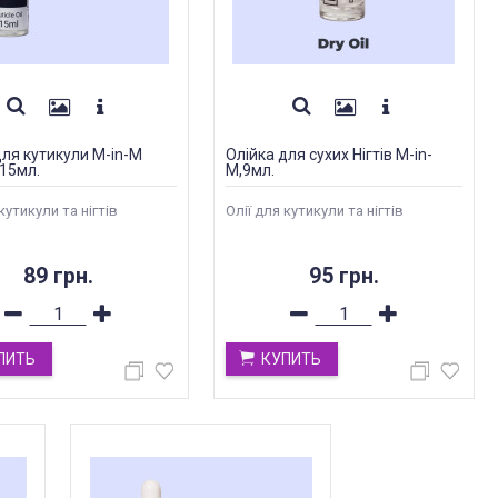
для кутикули M-in-M
Олійка для сухих Нігтів M-in-
15мл.
M,9мл.
кутикули та нігтів
Олії для кутикули та нігтів
89 грн.
95 грн.
ПИТЬ
КУПИТЬ