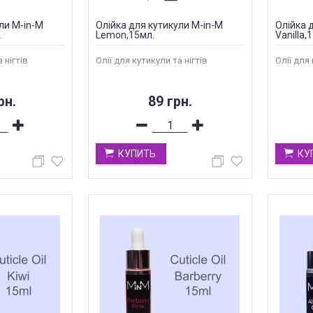
ли M-in-M
Олійка для кутикули M-in-M
Олійка 
.
Lemon,15мл.
Vanilla,
 нігтів
Олії для кутикули та нігтів
Олії для 
рн.
89 грн.
КУПИТЬ
КУ