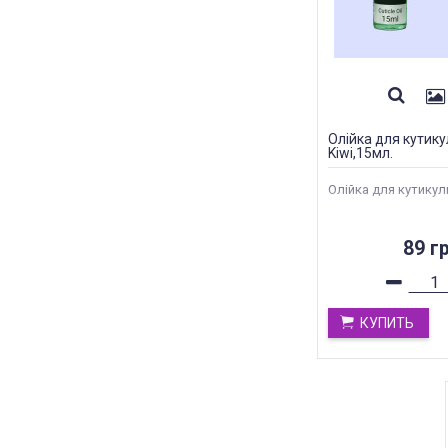
Олійка для кутику
Kiwi,15мл.
Олійка для кутикули
89 гр
КУПИТЬ