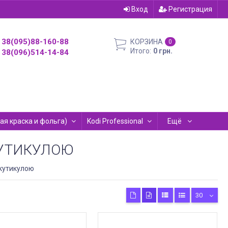
Вход
Регистрация
38(095)88-160-88
КОРЗИНА
0
Итого:
0 грн.
38(096)514-14-84
евая краска и фольга)
Kodi Professional
Ещё
КУТИКУЛОЮ
 кутикулою
30