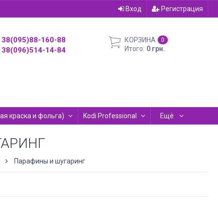
Вход
Регистрация
38(095)88-160-88
КОРЗИНА
0
Итого:
0 грн.
38(096)514-14-84
евая краска и фольга)
Kodi Professional
Ещё
ГАРИНГ
Парафины и шугаринг