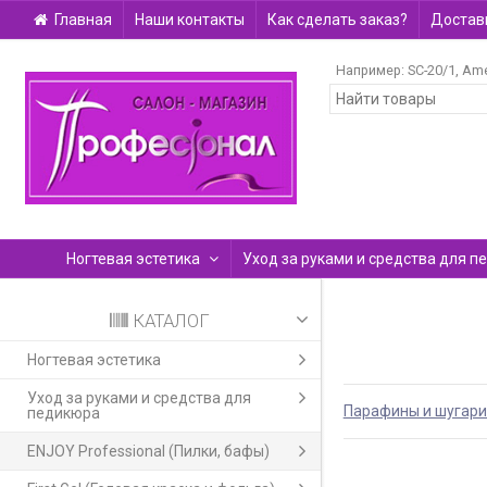
Главная
Наши контакты
Как сделать заказ?
Доставк
Например:
SC-20/1
Ame
Ногтевая эстетика
Уход за руками и средства для п
КАТАЛОГ
Ногтевая эстетика
Уход за руками и средства для
Парафины и шугари
педикюра
ENJOY Professional (Пилки, бафы)