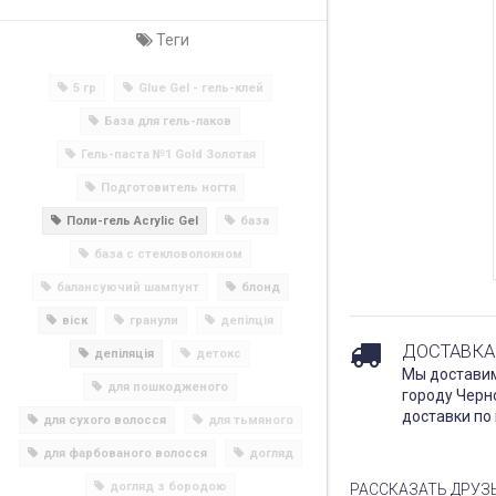
Теги
5 гр
Glue Gel - гель-клей
База для гель-лаков
Гель-паста №1 Gold Золотая
Подготовитель ногтя
Поли-гель Acrylic Gel
база
база с стекловолокном
балансуючий шампунт
блонд
віск
гранули
депілція
ДОСТАВКА
депіляція
детокс
Мы доставим
для пошкодженого
городу Черн
доставки по 
для сухого волосся
для тьмяного
для фарбованого волосся
догляд
догляд з бородою
РАССКАЗАТЬ ДРУЗ