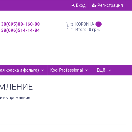
Вход
Регистрация
38(095)88-160-88
КОРЗИНА
0
Итого:
0 грн.
38(096)514-14-84
евая краска и фольга)
Kodi Professional
Ещё
ЯМЛЕНИЕ
 и выпрямление