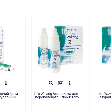
ляючий крем
Life Waving Біозавивка для
Life Wa
уральних і
"перепаленого" і пористого
натурал
волосся 100 ml
волосся # 2
волосся