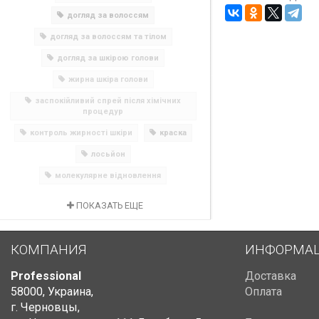
догляд за волоссям
догляд за волоссям та тілом
догляд за шкірою голови
жирна шкіра голови
заспокійливий спрей після хімічних
процедур
контроль жирності шкіри
краска
лосьйон
молекулярне відновлення
ПОКАЗАТЬ ЕЩЕ
КОМПАНИЯ
ИНФОРМА
Professional
Доставка
58000
,
Украина
,
Оплата
г. Черновцы
,