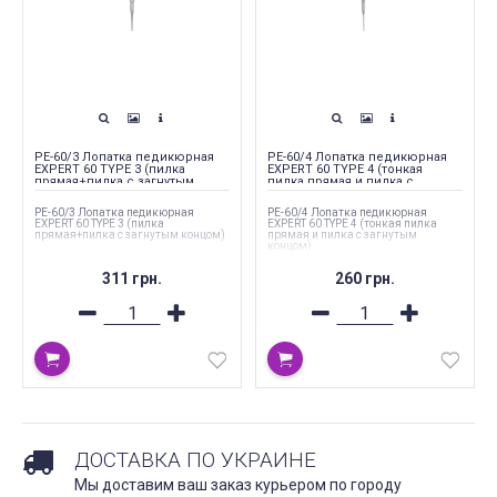
PE-60/3 Лопатка педикюрная
PE-60/4 Лопатка педикюрная
EXPERT 60 TYPE 3 (пилка
EXPERT 60 TYPE 4 (тонкая
прямая+пилка с загнутым
пилка прямая и пилка с
концом)
загнутым концом)
PE-60/3 Лопатка педикюрная
PE-60/4 Лопатка педикюрная
EXPERT 60 TYPE 3 (пилка
EXPERT 60 TYPE 4 (тонкая пилка
прямая+пилка с загнутым концом)
прямая и пилка с загнутым
концом)
311 грн.
260 грн.
ДОСТАВКА ПО УКРАИНЕ
Мы доставим ваш заказ курьером по городу