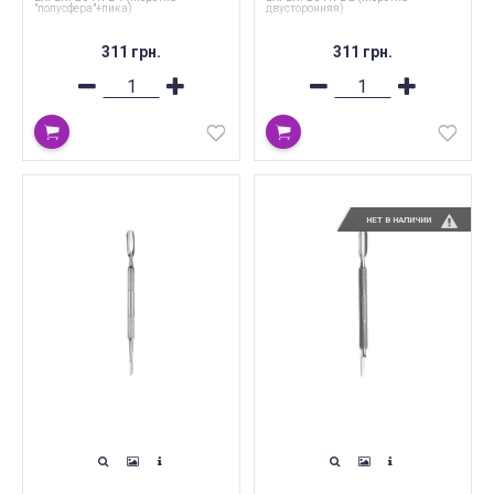
"полусфера"+пика)
двусторонняя)
311 грн.
311 грн.
НЕТ В НАЛИЧИИ