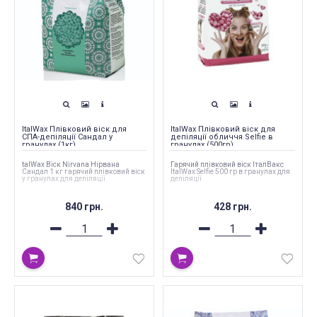
ItalWax Плівковий віск для
ItalWax Плівковий віск для
СПА-депіляції Сандал у
депіляції обличчя Selfie в
гранулах (1кг)
гранулах (500гр)
talWax Віск Nirvana Нірвана
Гарячий плівковий віск ІталВакс
Сандал 1 кг гарячий плівковий віск
ItalWax Selfie 500 гр в гранулах для
у гранулах для депіляції
депіляції
840 грн.
428 грн.