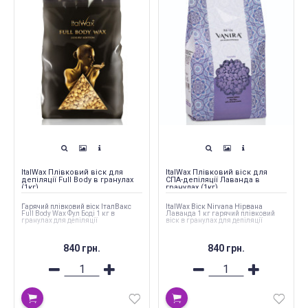
ItalWax Плівковий віск для
ItalWax Плівковий віск для
депіляції Full Body в гранулах
СПА-депіляції Лаванда в
(1кг)
гранулах (1кг)
Гарячий плівковий віск ІталВакс
ItalWax Віск Nirvana Нірвана
Full Body Wax Фул Боді 1 кг в
Лаванда 1 кг гарячий плівковий
гранулах для депіляції
віск в гранулах для депіляції
840 грн.
840 грн.