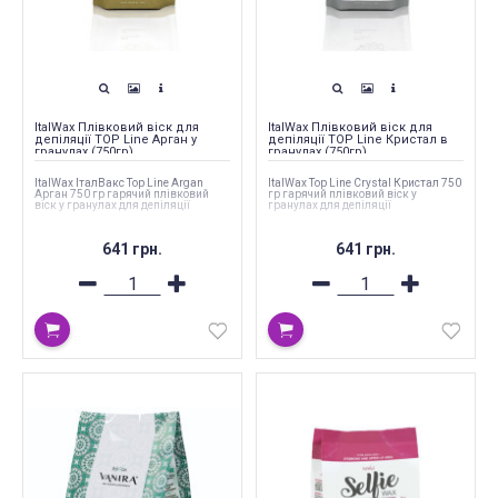
ItalWax Плівковий віск для
ItalWax Плівковий віск для
депіляції TOP Line Арган у
депіляції TOP Line Кристал в
гранулах (750гр)
гранулах (750гр)
ItalWax ІталВакс Top Line Argan
ItalWax Top Line Crystal Кристал 750
Арган 750 гр гарячий плівковий
гр гарячий плівковий віск у
віск у гранулах для депіляції
гранулах для депіляції
641 грн.
641 грн.