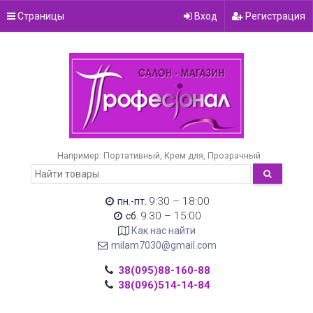
Страницы
Вход
Регистрация
Например:
Портативный
Крем для
Прозрачный
9:30 – 18:00
пн.-пт.
9:30 – 15:00
сб.
Как нас найти
milam7030@gmail.com
38(095)88-160-88
38(096)514-14-84