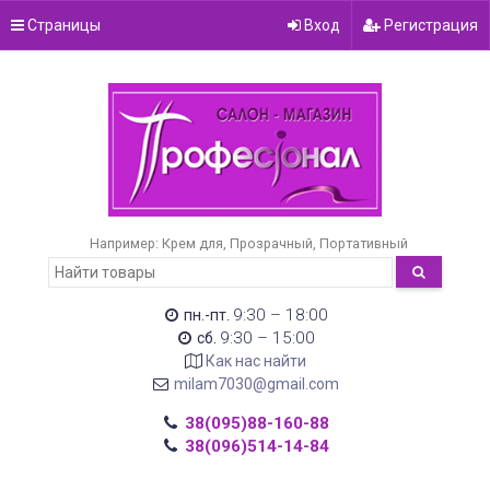
Страницы
Вход
Регистрация
Например:
Крем для
Прозрачный
Портативный
9:30 – 18:00
пн.-пт.
9:30 – 15:00
сб.
Как нас найти
milam7030@gmail.com
38(095)88-160-88
38(096)514-14-84