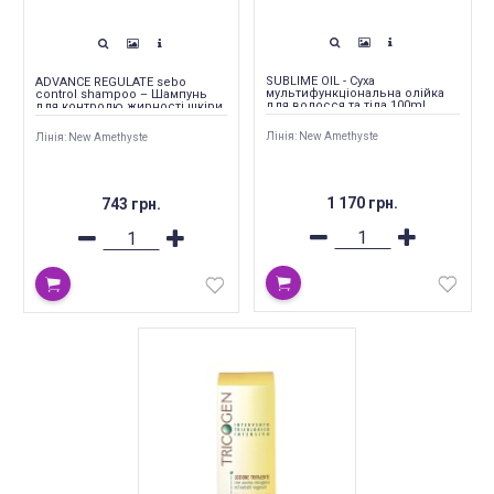
SUBLIME OIL - Суха
ADVANCE REGULATE sebo
мультифункціональна олійка
control shampoo – Шампунь
для волосся та тіла 100ml
для контролю жирності шкіри
голови та волосся 250 ml
Лінія: New Amethyste
Лінія: New Amethyste
1 170 грн.
743 грн.