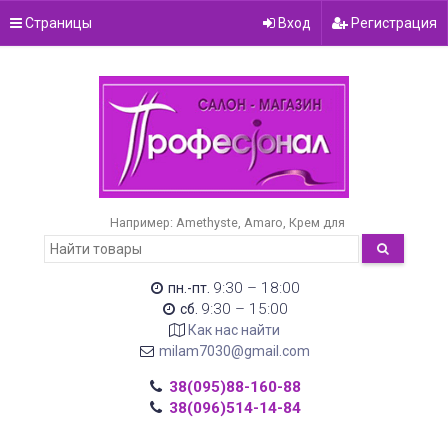
Страницы
Вход
Регистрация
Например:
Amethyste
Amaro
Крем для
9:30 – 18:00
пн.-пт.
9:30 – 15:00
сб.
Как нас найти
milam7030@gmail.com
38(095)88-160-88
38(096)514-14-84