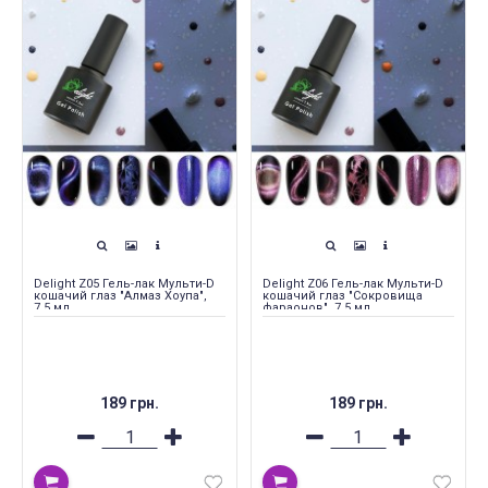
Delight Z05 Гель-лак Мульти-D
Delight Z06 Гель-лак Мульти-D
кошачий глаз "Алмаз Хоупа",
кошачий глаз "Сокровища
7.5 мл
фараонов", 7.5 мл
189 грн.
189 грн.