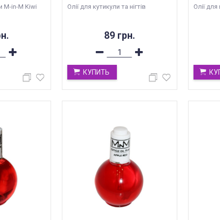
 M-in-M Kiwi
Олії для кутикули та нігтів
Олії для 
н.
89 грн.
КУПИТЬ
КУ