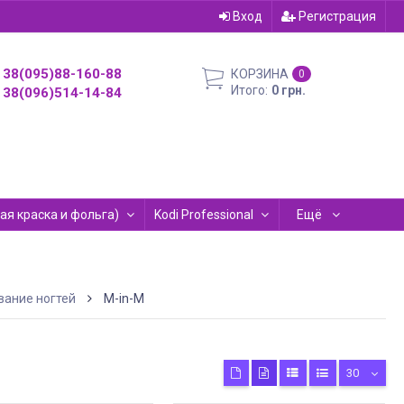
Вход
Регистрация
38(095)88-160-88
КОРЗИНА
0
Итого:
0 грн.
38(096)514-14-84
евая краска и фольга)
Kodi Professional
Ещё
ание ногтей
M-in-M
30