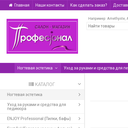
Главная
Наши контакты
Как сделать заказ?
Доставк
Например:
Amethyste
Ногтевая эстетика
Уход за руками и средства для п
КАТАЛОГ
Ногтевая эстетика
Уход за руками и средства для
педикюра
ENJOY Professional (Пилки, бафы)