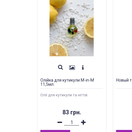
Олійка для кутикули M-in-M
Новый т
11,5мл.
Олії для кутикули та нігтів
83 грн.