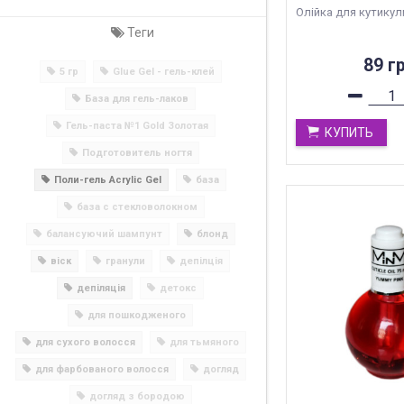
Олійка для кутикули
Теги
89 гр
5 гр
Glue Gel - гель-клей
База для гель-лаков
Гель-паста №1 Gold Золотая
КУПИТЬ
Подготовитель ногтя
Поли-гель Acrylic Gel
база
база с стекловолокном
балансуючий шампунт
блонд
віск
гранули
депілція
депіляція
детокс
для пошкодженого
для сухого волосся
для тьмяного
для фарбованого волосся
догляд
догляд з бородою