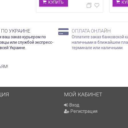
КУПИТЬ
КУ
 ПО УКРАИНЕ
ОПЛАТА ОНЛАЙН
 ваш заказ курьером по
Оплатите заказ банковской к
овцы или службой экспресс-
наличными в ближайшем пл
всей Украине.
терминале или наличными.
ЬЯМ!
ЦИЯ
МОЙ КАБИНЕТ
Вход
Регистрация