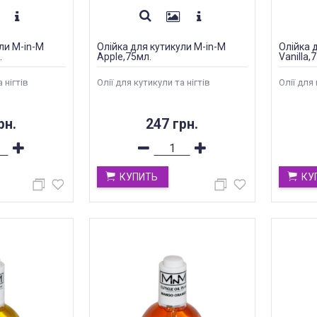
ли M-in-M
Олійка для кутикули M-in-M
Олійка 
.
Apple,75мл.
Vanilla,
 нігтів
Олії для кутикули та нігтів
Олії для 
рн.
247 грн.
КУПИТЬ
КУ