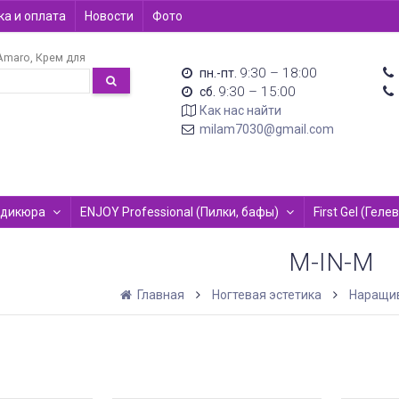
а и оплата
Новости
Фото
Amaro
Крем для
9:30 – 18:00
пн.-пт.
9:30 – 15:00
сб.
Как нас найти
milam7030@gmail.com
едикюра
ENJOY Professional (Пилки, бафы)
First Gel (Гел
M-IN-M
Главная
Ногтевая эстетика
Наращив