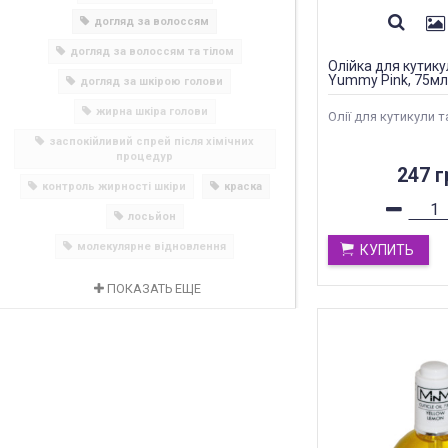
догляд за волоссям
догляд за волоссям та тілом
Олійка для кутику
Yummy Pink, 75мл
догляд за шкірою голови
жирна шкіра голови
Олії для кутикули та
заспокійливий спрей після хімічних
процедур
247 г
контроль жирності шкіри
краска
лосьйон
молекулярне відновлення
КУПИТЬ
ПОКАЗАТЬ ЕЩЕ