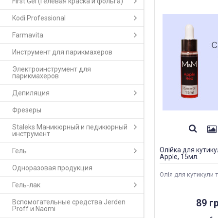
First Gel (Гелевая краска и фольга)
Kodi Professional
Farmavita
Инструмент для парикмахеров
Электроинструмент для
парикмахеров
Депиляция
Фрезеры
Staleks Маникюрный и педикюрный
инструмент
Олійка для кутику
Гель
Apple, 15мл.
Одноразовая продукция
Олія для кутикули та
Гель-лак
89 гр
Вспомогательные средства Jerden
Proff и Naomi