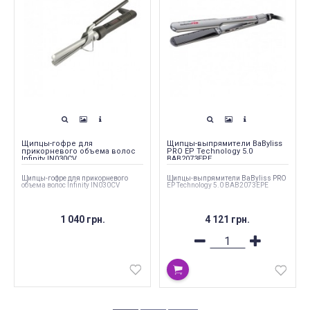
Щипцы-гофре для
Щипцы-выпрямители BaByliss
прикорневого объема волос
PRO EP Technology 5.0
Infinity IN030CV
BAB2073EPE
Щипцы-гофре для прикорневого
Щипцы-выпрямители BaByliss PRO
объема волос Infinity IN030CV
EP Technology 5.0 BAB2073EPE
1 040 грн.
4 121 грн.